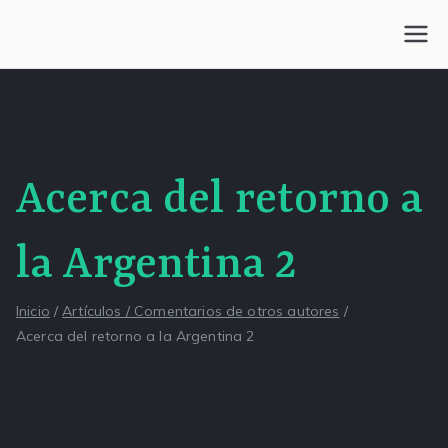
Saltar
al
Centro Kesselman
El goce estético en el arte de curar y trabajar
contenido
Acerca del retorno a
la Argentina 2
Inicio
Artículos / Comentarios de otros autores
Acerca del retorno a la Argentina 2