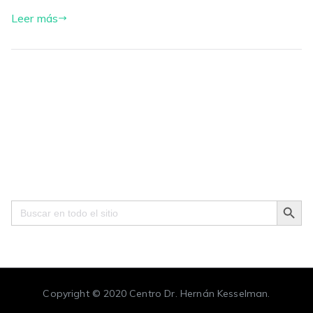
Leer más
Search Button
Search
for:
Copyright © 2020
Centro Dr. Hernán Kesselman
.