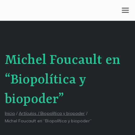
Saltar
al
Centro Kesselman
El goce estético en el arte de curar y trabajar
contenido
Michel Foucault en
“Biopolítica y
biopoder”
Inicio
Artículos / Biopolítica y biopoder
Michel Foucault en “Biopolítica y biopoder”