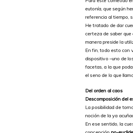
Para este cometido era
eutonía, que según hem
referencia al tiempo, 
He tratado de dar cuen
certeza de saber que 
manera preside la utili
En fin, todo esto con 
dispositivo –uno de lo
facetas, a la que pod
el seno de lo que lla
Del orden al caos
Descomposición del e
La posibilidad de torn
noción de la ya acuñad
En ese sentido, la cu
concepción
no-euclid