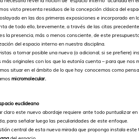
 necesario rever la noción de “espacio interno” acuñada en el
os visto presenta residuos de la concepción clásica del espac
soslayado en las dos primeras exposiciones e incorporado en la
ta de todo ello, brevemente, a través de las citas precedente
es la presencia, más o menos consciente, de este presupuesto
zación del espacio interno en nuestra disciplina.
vistas a tornar posible una nueva (o adicional, si se prefiere) 
s más originales con los que la eutonía cuenta – para que nos 
amos situar en el ámbito de lo que hoy conocemos como pens
mamos
micromolecular.
spacio euclideano
ar claro este nuevo abordaje requiere ante todo puntualizar e
a, para señalar luego las peculiaridades de este enfoque.
estión central de esta nueva mirada que propongo instala este
eana
del espacio.