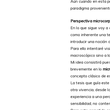
Aún cuando en esta pr
paradigma proveniente
Perspectiva microcorp
En lo que sigue voy a
como inherente una te
introducir una noción d
Para ello intentaré vis
macroscópico sino a l
Mi idea consistirá pu
brevemente en lo
mic
concepto clásico de es
La tesis que guía este
otra vivencia, desde 
experiencia a una per
sensibilidad, no cont