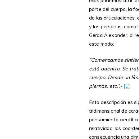
ellos podemos citar lo
parte del cuerpo, la f
de las articulaciones,
y las personas, como l
Gerda Alexander, al re
este modo:
“Comenzamos sintiendo
está adentro. Se trat
cuerpo. Desde un límit
piernas, etc.”.-
[1]
Esta descripción es si
tridimensional de car
pensamiento científico
relatividad, las coor
consecuencia una dime