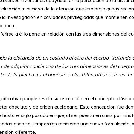
sdiversos inventarios apoyados en la percepción de la distanc
ocalización minuciosa de la atención que explora algunas regio
 o la investigación en cavidades privilegiadas que mantienen 
a boca.
ferirse a él lo pone en relación con las tres dimensiones del cu
 la distancia de un costado al otro del cuerpo, tratando d
a de adquirir conciencia de las tres dimensiones del cuerpo,
e de la piel hasta el opuesto en los diferentes sectores: en 
gnificativa porque revela su inscripción en el concepto clásico
ácter absoluto y de origen euclideano. Esta concepción fue dom
 hasta el siglo pasado en que, al ser puesta en crisis por Einst
denadas espacio-temporales recibieran una nueva formulación, 
nsión diferente.