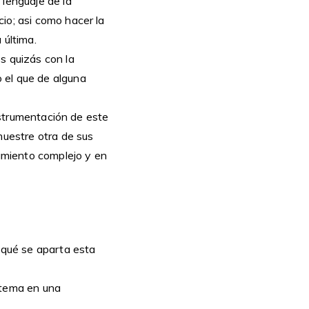
 lenguaje de la
io; asi como hacer la
 última.
s quizás con la
 el que de alguna
instrumentación de este
muestre otra de sus
amiento complejo y en
n qué se aparta esta
 tema en una