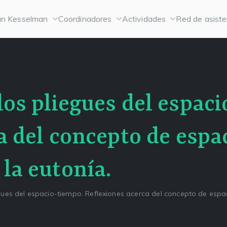
n Kesselman
Coordinadores
Actividades
Red de asiste
os pliegues del espaci
 del concepto de espac
la eutonía.
ues del espacio-tiempo. Reflexiones acerca del concepto de espac