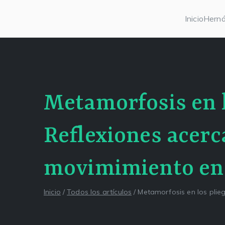
Saltar
Inicio
Herná
al
Centro Kesselman
El goce estético en el arte de curar y trabajar
contenido
Metamorfosis en l
Reflexiones acerca
movimimiento en 
Inicio
Todos los artículos
Metamorfosis en los plieg