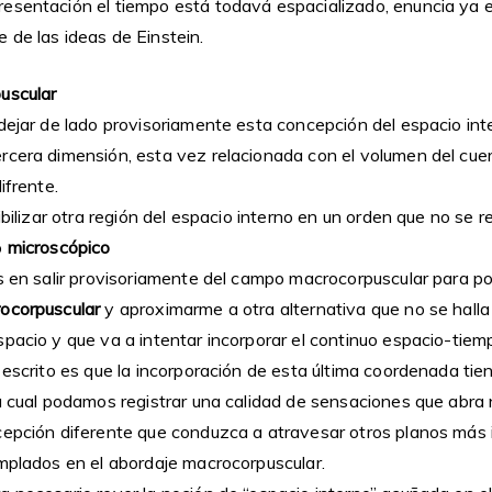
esentación el tiempo está todavá espacializado, enuncia ya 
 de las ideas de Einstein.
uscular
 dejar de lado provisoriamente esta concepción del espacio in
rcera dimensión, esta vez relacionada con el volumen del cuer
ifrente.
ibilizar otra región del espacio interno en un orden que no se re
o
microscópico
es en salir provisoriamente del campo macrocorpuscular para po
rocorpuscular
y aproximarme a otra alternativa que no se hall
pacio y que va a intentar incorporar el continuo espacio-tiem
 escrito es que la incorporación de esta última coordenada ti
la cual podamos registrar una calidad de sensaciones que abra
cepción diferente que conduzca a atravesar otros planos más i
emplados en el abordaje macrocorpuscular.