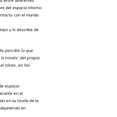
ia entre diferentes
nes del espacio interno
contacto con el mundo
erpo y lo describe de
e percibir lo que
’a través’ del propio
el tórax, en las
 de espacio
inante en el
ein en su teoría de la
adquiriendo en