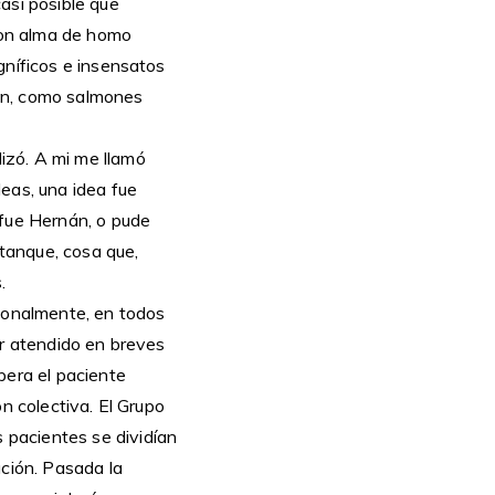
asi posible que
 con alma de homo
gníficos e insensatos
tén, como salmones
izó. A mi me llamó
eas, una idea fue
 fue Hernán, o pude
tanque, cosa que,
.
cionalmente, en todos
er atendido en breves
pera el paciente
n colectiva. El Grupo
 pacientes se dividían
ción. Pasada la