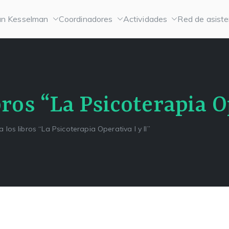
n Kesselman
Coordinadores
Actividades
Red de asiste
bros “La Psicoterapia O
a los libros “La Psicoterapia Operativa I y II”