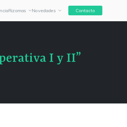
ncia
Rizomas
Novedades
Contacto
perativa I y II”