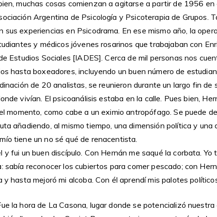
bien, muchas cosas comienzan a agitarse a partir de 1956 en e
sociación Argentina de Psicología y Psicoterapia de Grupos. 
n sus experiencias en Psicodrama. En ese mismo año, la opera
estudiantes y médicos jóvenes rosarinos que trabajaban con En
o de Estudios Sociales [IADES]. Cerca de mil personas nos cue
rios hasta boxeadores, incluyendo un buen número de estudia
rdinación de 20 analistas, se reunieron durante un largo fin de
donde vivían. El psicoanálisis estaba en la calle. Pues bien, H
u del momento, como cabe a un eximio antropófago. Se puede de
euta añadiendo, al mismo tiempo, una dimensión política y una 
mío tiene un no sé qué de renacentista.
l y fui un buen discípulo. Con Hernán me saqué la corbata. Yo 
a: sabía reconocer los cubiertos para comer pescado; con Hern
a y hasta mejoró mi alcoba. Con él aprendí mis palotes políticos
Fue la hora de La Casona, lugar donde se potencializó nuestr