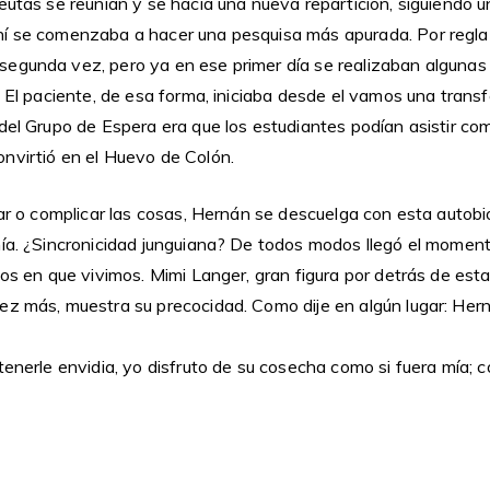
eutas se reunían y se hacía una nueva repartición, siguiendo 
í se comenzaba a hacer una pesquisa más apurada. Por regla 
egunda vez, pero ya en ese primer día se realizaban algunas
. El paciente, de esa forma, iniciaba desde el vamos una transf
del Grupo de Espera era que los estudiantes podían asistir co
nvirtió en el Huevo de Colón.
car o complicar las cosas, Hernán se descuelga con esta autob
mía. ¿Sincronicidad junguiana? De todos modos llegó el mome
os en que vivimos. Mimi Langer, gran figura por detrás de esta h
ez más, muestra su precocidad. Como dije en algún lugar: Hern
tenerle envidia, yo disfruto de su cosecha como si fuera mía; c