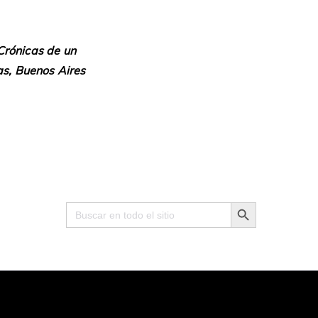
Crónicas de un
tas, Buenos Aires
Search Button
Search
for: