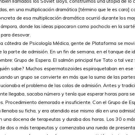
bién llamados los Soviet Boys, construimos una utopía de lo c
das, en una multiplicación dramática [término que le es caro]
ncreta de esa multiplicación dramática ocurrió durante los ma
Cámpora, donde las ideas pipocaron como pochoclo en la sar
 para desovar.
 cátedra de Psicología Médica, gente de Plataforma se movil
 la parte de admisión. En un fin de semana, en el tanque de id
mbre: Grupo de Espera. El salmón principal fue Tato o tal vez
, quién sabe? Muchos espermatozoides espiroquetaban en ese 
ando un grupo se convierte en más que la suma de las partes
lucionaba el problema de las colas de admisión. Antes y tradi
iente llegaba, sacaba número y tenía que esperar horas para s
es. Procedimiento demorado e insuficiente. Con el Grupo de Es
a llenaba su ficha, y era atendido ese mismo día en una admisió
 una docena de terapeutas y duraba dos horas. Los 30 o más
 de dos o más terapeutas y comenzaba una rueda de presenta