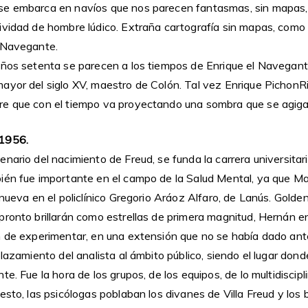
e embarca en navíos que nos parecen fantasmas, sin mapas, p
ividad de hombre lúdico. Extraña cartografía sin mapas, como 
 Navegante.
ños setenta se parecen a los tiempos de Enrique el Navegante,
ayor del siglo XV, maestro de Colón. Tal vez Enrique PichonRi
re que con el tiempo va proyectando una sombra que se agiga
 1956.
nario del nacimiento de Freud, se funda la carrera universitar
ién fue importante en el campo de la Salud Mental, ya que Ma
 nueva en el policlínico Gregorio Aráoz Alfaro, de Lanús. Gold
ronto brillarán como estrellas de primera magnitud, Hernán en
n de experimentar, en una extensión que no se había dado ant
plazamiento del analista al ámbito público, siendo el lugar dond
e. Fue la hora de los grupos, de los equipos, de lo multidiscipli
esto, las psicólogas poblaban los divanes de Villa Freud y lo