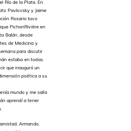
l Río de la Plata. En
Tato Pavlovsky y Jaime
ción Rosario tuvo
rique PichonRivière en
nta Balán, desde
ntes de Medicina y
 semana para discutir
ernán estaba en todas.
cir que inauguró un
dimensión poética a su
tenía mundo y me salía
án aprendí a tener
.
a amistad. Armando,