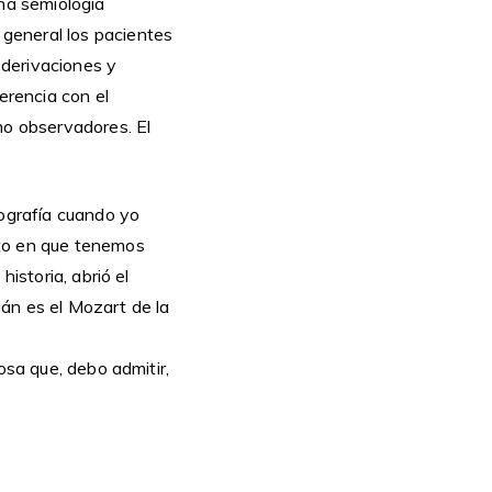
una semiología
general los pacientes
 derivaciones y
erencia con el
mo observadores. El
iografía cuando yo
nto en que tenemos
istoria, abrió el
án es el Mozart de la
osa que, debo admitir,