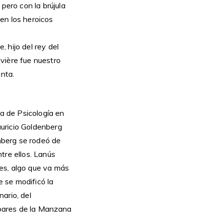
ero con la brújula
en los heroicos
 hijo del rey del
vière fue nuestro
nta.
ia de Psicología en
uricio Goldenberg
enberg se rodeó de
tre ellos. Lanús
es, algo que va más
e se modificó la
nario, del
s bares de la Manzana