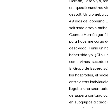
Hernán, Tato y yo, tam
enriqueció nuestras vi
gestalt. Una prueba co
49 días del gobierno 
saltando arroyo arriba
Cuando Hernán ganó la
para hacerme cargo de
desovada. Tenía un no
haber sido yo. ¿Gilou
como vimos, sucede cu
El Grupo de Espera so
los hospitales, el pac
entrevistas individual
llegaba, una secretari
de Espera contaba con
en subgrupos a cargo