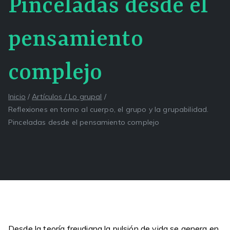
Pinceladas desde el
pensamiento
complejo
Inicio
Artículos / Lo grupal
Reflexiones en torno al cuerpo, el grupo y la grupabilidad.
Pinceladas desde el pensamiento complejo
Desde la teoría freudiana la pulsión de vida se genera en