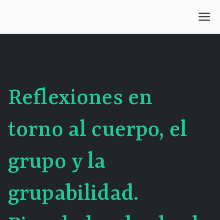
Saltar
al
Centro Kesselman
El goce estético en el arte de curar y trabajar
contenido
Reflexiones en
torno al cuerpo, el
grupo y la
grupabilidad.