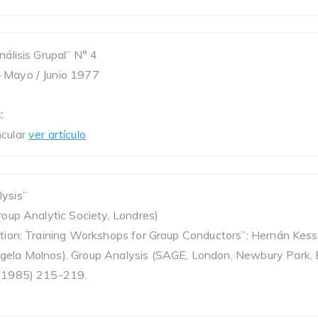
nálisis Grupal” N° 4
 Mayo / Junio 1977
:
ncular
ver artículo
ysis”
roup Analytic Society, Londres)
ation: Training Workshops for Group Conductors”: Hernán Kes
gela Molnos). Group Analysis (SAGE, London, Newbury Park, Be
 (1985) 215-219.