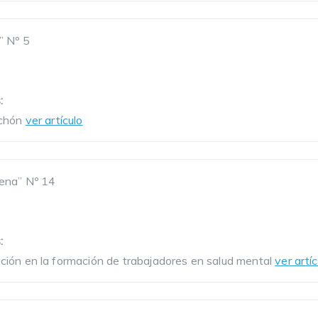
” Nº 5
:
ichón
ver artículo
ena” Nº 14
3
:
ión en la formación de trabajadores en salud mental
ver artíc