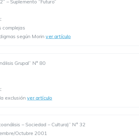
2” – Suplemento “Futuro”
:
s complejas
radigmas según Morin
ver artículo
nálisis Grupal” N° 80
:
 la exclusión
ver artículo
coanálisis – Sociedad – Cultura)” N° 32
iembre/Octubre 2001