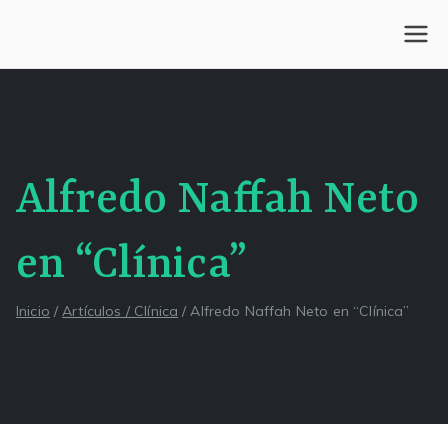
Saltar
al
Centro Kesselman
El goce estético en el arte de curar y trabajar
contenido
Alfredo Naffah Neto
en “Clínica”
Inicio
Artículos / Clínica
Alfredo Naffah Neto en “Clínica”