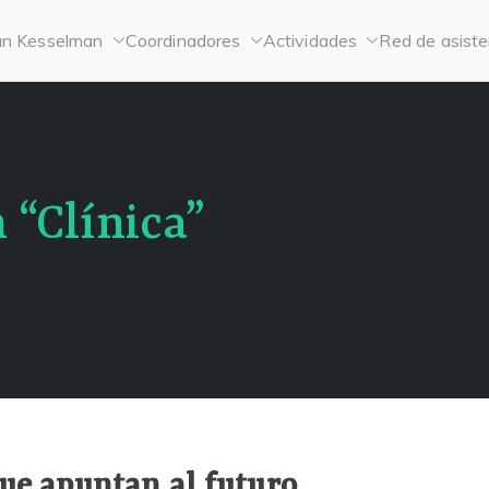
n Kesselman
Coordinadores
Actividades
Red de asiste
 “Clínica”
ue apuntan al futuro