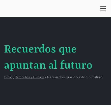
Saltar
al
Centro Kesselman
El goce estético en el arte de curar y trabajar
contenido
Recuerdos que
apuntan al futuro
Inicio
Artículos / Clínica
Recuerdos que apuntan al futuro