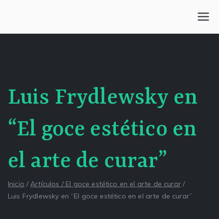
Saltar
al
Centro Kesselman
El goce estético en el arte de curar y trabajar
contenido
Luis Frydlewsky en
“El goce estético en
el arte de curar”
Inicio
Artículos / El goce estético en el arte de curar
Luis Frydlewsky en “El goce estético en el arte de curar”