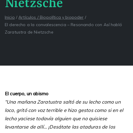
Nietzsche
Inicio
Artículos / Biopolítica y biopoder
El derecho a la convalescencia – Resonando con Así habló
Zaratustra de Nietzsche
El cuerpo, un abismo
“Una mañana Zaratustra saltó de su lecho como un
loco, gritó con voz terrible e hizo gestos como si en el
lecho yaciese todavía alguien que no quisiese
levantarse de allí… ¡Desátate las ataduras de los