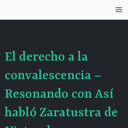
Saltar
al
Centro Kesselman
El goce estético en el arte de curar y trabajar
contenido
El derecho a la
convalescencia –
Resonando con Así
habló Zaratustra de