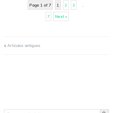
Page 1 of 7
1
2
3
…
7
Next »
Navegación
Artículos antiguos
de
entradas
Search Button
Search