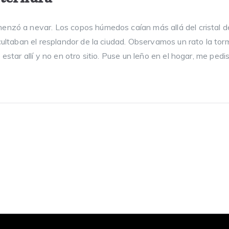
enzó a nevar. Los copos húmedos caían más allá del cristal d
ocultaban el resplandor de la ciudad. Observamos un rato la to
 estar allí y no en otro sitio. Puse un leño en el hogar, me pedi