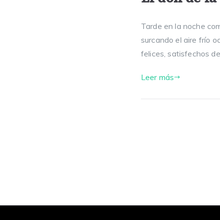
Tarde en la noche com
surcando el aire frío 
felices, satisfechos de
Leer más