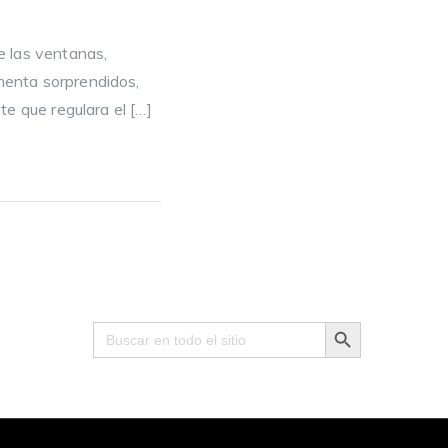
e las ventanas,
rmenta sorprendidos,
ste que regulara el […]
Search Button
Search
for: