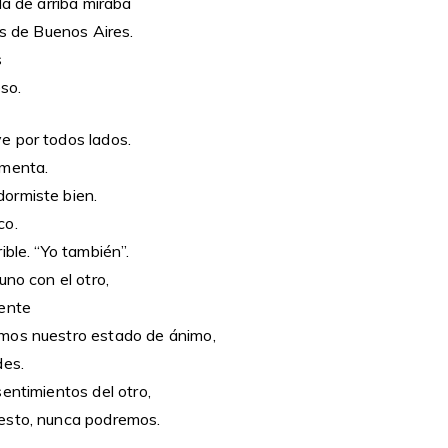
la de arriba miraba
es de Buenos Aires.
s
eso.
e por todos lados.
rmenta.
ormiste bien.
co.
ible. “Yo también”.
uno con el otro,
mente
mos nuestro estado de ánimo,
des.
entimientos del otro,
esto, nunca podremos.