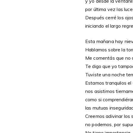
y yo desde la ventanil
por última vez las luc
Después cerré los ojo
iniciando el largo regr
Esta mañana hay niev
Hablamos sobre la to
Me comentás que no d
Te digo que yo tampo
Tuviste una noche terr
Estamos tranquilos el 
nos asistimos tierna
como si comprendiéra
las mutuas insegurida
Creemos adivinar los s
no podemos, por supu
No tiene importancia.