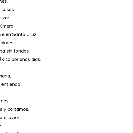
nes,
s cosas
izar.
número
ve en Santa Cruz,
ólares.
ba sin fondos.
xico por unos días.
emana.
e entiendo”.
ones.
s y cortamos.
o el avión
e