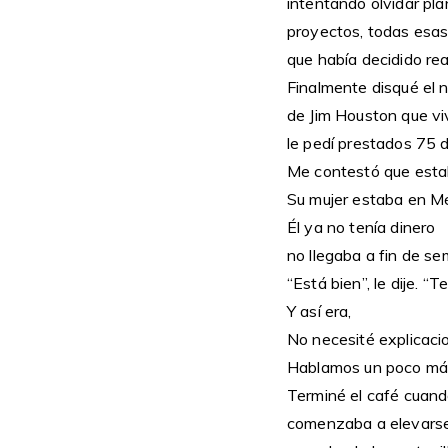
intentando olvidar pla
proyectos, todas esa
que había decidido real
Finalmente disqué el 
de Jim Houston que vi
le pedí prestados 75 d
Me contestó que esta
Su mujer estaba en Mé
Él ya no tenía dinero
no llegaba a fin de s
“Está bien”, le dije. “T
Y así era,
No necesité explicaci
Hablamos un poco má
Terminé el café cuand
comenzaba a elevars