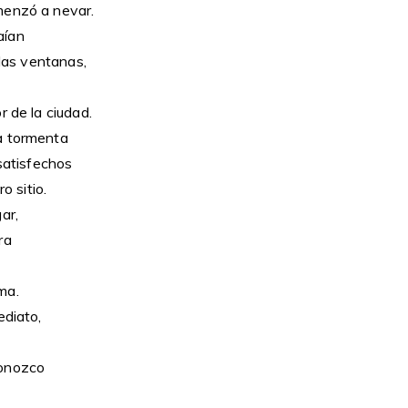
menzó a nevar.
aían
 las ventanas,
r de la ciudad.
a tormenta
 satisfechos
o sitio.
ar,
ra
ma.
ediato,
conozco