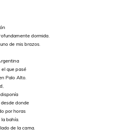
ión
profundamente dormida.
 uno de mis brazos.
Argentina
 el que pasé
en Palo Alto.
d,
 disponía
o desde donde
do por horas
 la bahía.
 lado de la cama.