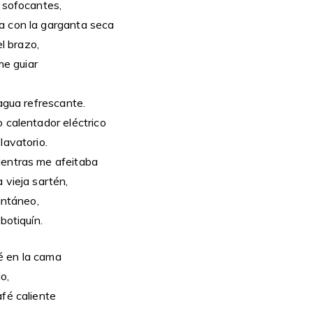
 sofocantes,
 con la garganta seca
el brazo,
me guiar
agua refrescante.
 calentador eléctrico
lavatorio.
entras me afeitaba
 vieja sartén,
antáneo,
botiquín.
 en la cama
o,
fé caliente