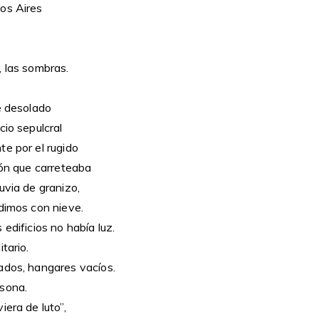
os Aires
, las sombras.
e desolado
cio sepulcral
te por el rugido
ión que carreteaba
uvia de granizo,
ndimos con nieve.
 edificios no había luz.
tario.
ados, hangares vacíos.
sona.
iera de luto”,