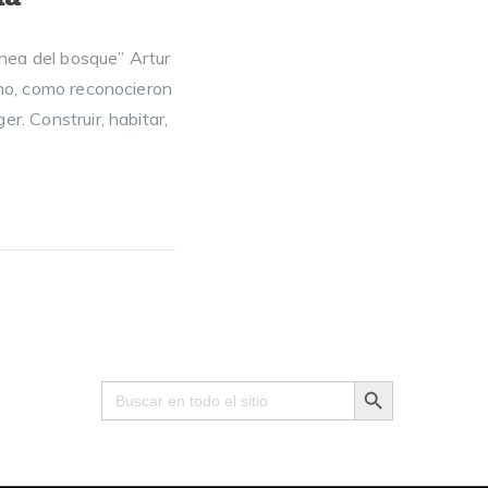
ínea del bosque” Artur
sino, como reconocieron
r. Construir, habitar,
Search Button
Search
for: