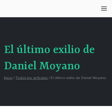
Saltar
al
Centro Kesselman
El goce estético en el arte de curar y trabajar
contenido
El último exilio de
Daniel Moyano
Inicio
Todos los artículos
El último exilio de Daniel Moyano