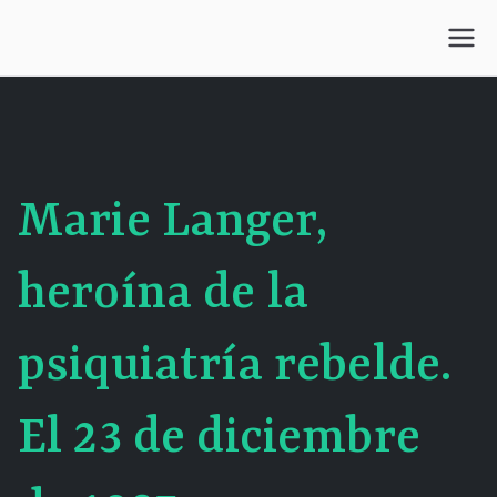
Saltar
al
Centro Kesselman
El goce estético en el arte de curar y trabajar
contenido
Marie Langer,
heroína de la
psiquiatría rebelde.
El 23 de diciembre