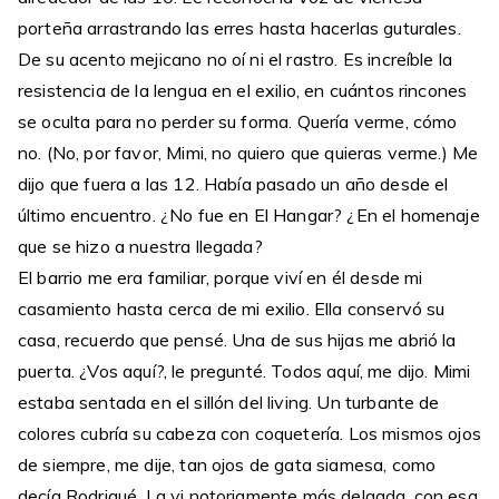
porteña arrastrando las erres hasta hacerlas guturales.
De su acento mejicano no oí ni el rastro. Es increíble la
resistencia de la lengua en el exilio, en cuántos rincones
se oculta para no perder su forma. Quería verme, cómo
no. (No, por favor, Mimi, no quiero que quieras verme.) Me
dijo que fuera a las 12. Había pasado un año desde el
último encuentro. ¿No fue en El Hangar? ¿En el homenaje
que se hizo a nuestra llegada?
El barrio me era familiar, porque viví en él desde mi
casamiento hasta cerca de mi exilio. Ella conservó su
casa, recuerdo que pensé. Una de sus hijas me abrió la
puerta. ¿Vos aquí?, le pregunté. Todos aquí, me dijo. Mimi
estaba sentada en el sillón del living. Un turbante de
colores cubría su cabeza con coquetería. Los mismos ojos
de siempre, me dije, tan ojos de gata siamesa, como
decía Rodrigué. La vi notoriamente más delgada, con esa