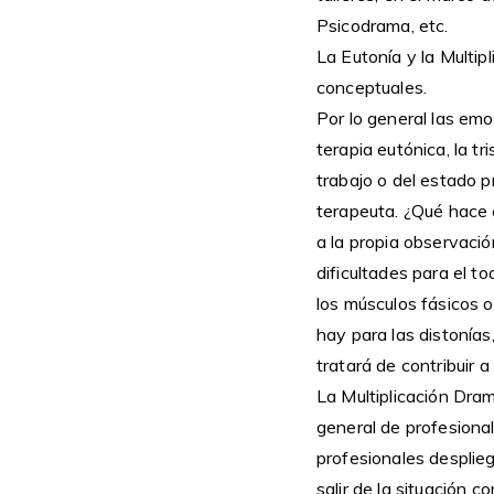
Psicodrama, etc.
La Eutonía y la Multi
conceptuales.
Por lo general las em
terapia eutónica, la t
trabajo o del estado p
terapeuta. ¿Qué hace el
a la propia observació
dificultades para el t
los músculos fásicos o
hay para las distonías
tratará de contribuir a
La Multiplicación Dra
general de profesiona
profesionales desplieg
salir de la situación c