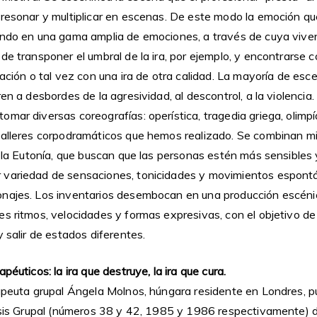
 resonar y multiplicar en escenas. De este modo la emoción qu
endo en una gama amplia de emociones, a través de cuya vive
de transponer el umbral de la ira, por ejemplo, y encontrarse 
uación o tal vez con una ira de otra calidad. La mayoría de es
en a desbordes de la agresividad, al descontrol, a la violencia.
mar diversas coreografías: operística, tragedia griega, olimpí
talleres corpodramáticos que hemos realizado. Se combinan mi
e la Eutonía, que buscan que las personas estén más sensibles 
 variedad de sensaciones, tonicidades y movimientos espontá
najes. Los inventarios desembocan en una producción escénica
es ritmos, velocidades y formas expresivas, con el objetivo de
y salir de estados diferentes.
péuticos: la ira que destruye, la ira que cura.
apeuta grupal Ángela Molnos, húngara residente en Londres, pub
lisis Grupal (números 38 y 42, 1985 y 1986 respectivamente) 