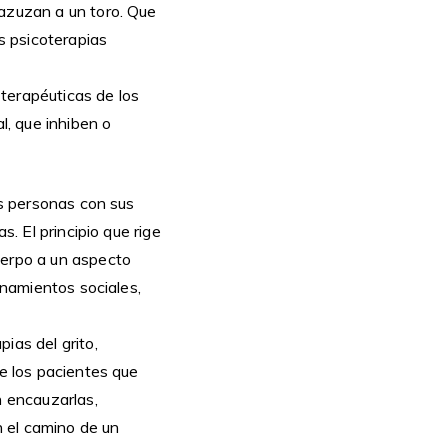
 azuzan a un toro. Que
s psicoterapias
terapéuticas de los
l, que inhiben o
as personas con sus
s. El principio que rige
uerpo a un aspecto
onamientos sociales,
ias del grito,
ue los pacientes que
 encauzarlas,
n el camino de un