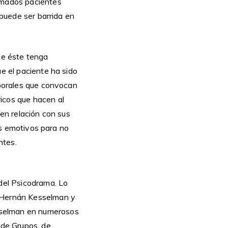
lamados pacientes
 puede ser barrida en
que éste tenga
ue el paciente ha sido
rporales que convocan
icos que hacen al
 en relación con sus
les emotivos para no
ntes.
 del Psicodrama. Lo
r Hernán Kesselman y
sselman en numerosos
 de Grupos, de