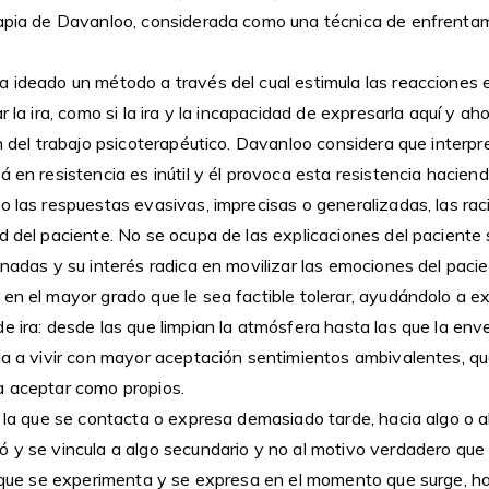
rapia de Davanloo, considerada como una técnica de enfrentam
a ideado un método a través del cual estimula las reacciones 
r la ira, como si la ira y la incapacidad de expresarla aquí y aho
ón del trabajo psicoterapéutico. Davanloo considera que interpr
á en resistencia es inútil y él provoca esta resistencia hacie
o las respuestas evasivas, imprecisas o generalizadas, las rac
ad del paciente. No se ocupa de las explicaciones del pacient
onadas y su interés radica en movilizar las emociones del paci
 en el mayor grado que le sea factible tolerar, ayudándolo a 
de ira: desde las que limpian la atmósfera hasta las que la e
ega a vivir con mayor aceptación sentimientos ambivalentes, qu
a aceptar como propios.
s la que se contacta o expresa demasiado tarde, hacia algo o al
 y se vincula a algo secundario y no al motivo verdadero que 
a que se experimenta y se expresa en el momento que surge, ha