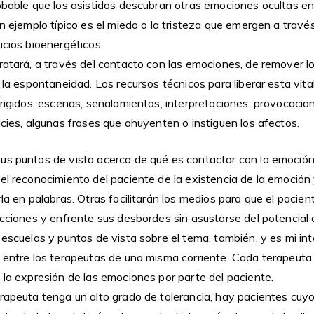
robable que los asistidos descubran otras emociones ocultas e
un ejemplo típico es el miedo o la tristeza que emergen a travé
icios bioenergéticos.
tratará, a través del contacto con las emociones, de remover l
y la espontaneidad. Los recursos técnicos para liberar esta vit
irigidos, escenas, señalamientos, interpretaciones, provocacion
icies, algunas frases que ahuyenten o instiguen los afectos.
us puntos de vista acerca de qué es contactar con la emoción
el reconocimiento del paciente de la existencia de la emoción
la en palabras. Otras facilitarán los medios para que el paciente
acciones y enfrente sus desbordes sin asustarse del potencial 
 escuelas y puntos de vista sobre el tema, también, y es mi in
s entre los terapeutas de una misma corriente. Cada terapeuta
 la expresión de las emociones por parte del paciente.
erapeuta tenga un alto grado de tolerancia, hay pacientes cu