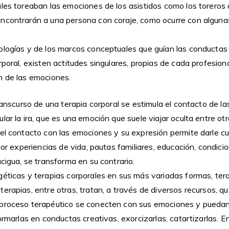
ales toreaban las emociones de los asistidos como los toreros
ncontrarán a una persona con coraje, como ocurre con alguna
ologías y de los marcos conceptuales que guían las conductas 
rporal, existen actitudes singulares, propias de cada profesiona
n de las emociones.
transcurso de una terapia corporal se estimula el contacto de l
ar la ira, que es una emoción que suele viajar oculta entre otra
 el contacto con las emociones y su expresión permite darle c
 por experiencias de vida, pautas familiares, educación, condici
acigua, se transforma en su contrario.
éticas y terapias corporales en sus más variadas formas, terap
erapias, entre otras, tratan, a través de diversos recursos, q
 proceso terapéutico se conecten con sus emociones y puedan
formarlas en conductas creativas, exorcizarlas, catartizarlas. E