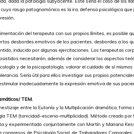
a, dada la patología subyacente. Este sería el caso de los l
ine, cuyo rasgo patognomónico es la ira, defensa psicológica que
resión.
imentación del terapeuta con sus propios límites, es posible 
ciertos desbordes emotivos de los pacientes, desbordes a los q
entido, inducido por algunas ejercitaciones. Los terapeutas co
asistidos necesitarán, además de considerar los aspectos teór
cología y de la psicopatología, valorar el cuidado de sí mismos
olerancia. Sería útil para ellos investigar sus propios potencia
 estimular inadecuadamente la expresión emotiva de sus pacie
ramáticos/ TEM.
stizaje entre la Eutonía y la Multiplicación dramática, forma
igla TEM (tonicidad–escena–multiplicidad). Método creado po
nota y experimentado conjuntamente con Martín y Mariana Ke
de congresos de Psicología Social, de Trabajadores Corporales,