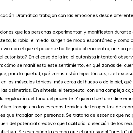
plicación Dramática trabajan con las emociones desde diferent
ociones que las personas experimentan y manifiestan durante e
risteza, la rabia, el miedo, surgen de modo espontáneo y como
revio con el que el paciente ha llegado al encuentro, no son p
 eutonista? En el caso de la ira, el eutonista intentará observar
n: cómo se manifiesta este sentimiento, en qué zonas del cuer
oque, para la quietud, qué zonas están hipertónicas, si el exce
 en los músculos tónicos, más cerca del hueso o de la piel, qué
, las asimetrías. En síntesis, el terapeuta, con una compleja ca
 la regulación del tono del paciente. Y quien dice tono dice emo
mática trabaja con las escenas temidas de terapeutas, de coor
les que trabajan con personas. Se trataría de escenas que no 
uen del potencial creativo que facilitaría la elección de los r
onflictiva. Se escenifica la escena que el profesional “presta” al