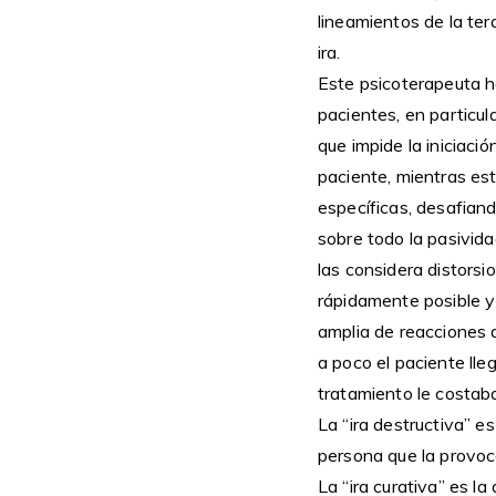
lineamientos de la te
ira.
Este psicoterapeuta h
pacientes, en particula
que impide la iniciaci
paciente, mientras est
específicas, desafiand
sobre todo la pasivid
las considera distorsi
rápidamente posible y
amplia de reacciones 
a poco el paciente ll
tratamiento le costab
La “ira destructiva” e
persona que la provocó
La “ira curativa” es l