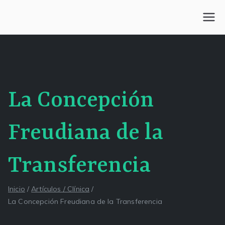
Saltar
al
Centro Kesselman
El goce estético en el arte de curar y trabajar
contenido
La Concepción
Freudiana de la
Transferencia
Inicio
Artículos / Clínica
La Concepción Freudiana de la Transferencia