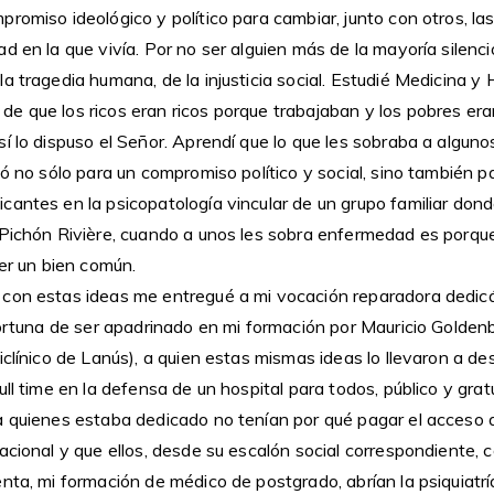
romiso ideológico y político para cambiar, junto con otros, l
d en la que vivía. Por no ser alguien más de la mayoría silenci
a tragedia humana, de la injusticia social. Estudié Medicina y
e que los ricos eran ricos porque trabajaban y los pobres er
í lo dispuso el Señor. Aprendí que lo que les sobraba a algunos
ió no sólo para un compromiso político y social, sino también 
cantes en la psicopatología vincular de un grupo familiar do
 Pichón Rivière, cuando a unos les sobra enfermedad es porqu
ser un bien común.
con estas ideas me entregué a mi vocación reparadora dedic
fortuna de ser apadrinado en mi formación por Mauricio Goldenb
iclínico de Lanús), a quien estas mismas ideas lo llevaron a des
ull time en la defensa de un hospital para todos, público y grat
a quienes estaba dedicado no tenían por qué pagar el acceso a
acional y que ellos, desde su escalón social correspondiente, c
nta, mi formación de médico de postgrado, abrían la psiquiatría