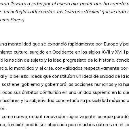
linario llevado a cabo por el nuevo bio-poder que ha creado po
e tecnologías adecuadas, los ‘cuerpos dóciles’ que le eran 
omo Sacer)
una mentalidad que se expandió rápidamente por Europa y po
miento cultural surgido en Occidente en los siglos XVII y XVIII 
 la noción de sujeto y la idea progresista de la historia, conci
cia, la moralidad y el arte, convalidados respectivamente por e
al y la belleza. Ideas que constituían un ideal de unidad de la i
n sostiene, gobierna y gobernará las acciones humanas y la hu
 Todos sus ámbitos confluirían en una unidad suprema en la que
ticulares y la subjetividad concretaría su posibilidad máxima 
zón.
 como nuevo, actual, renovador, sigue vigente, aunque paradój
o, también podría ser abarcado para muchos autores en el c