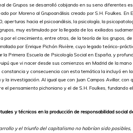
nal de Grupos se desarrolló cobijando en su seno diferentes e
eado por Moreno al Grupoanálisis creado por S.H. Foulkes. En 
, aperturas hacia el psicoanálisis, la psicología, la psicopatolog
grupos, muy estimulado por la llegada de los exiliados sudame
 por el crecimiento, entre otras, de la teoría de los grupos, de 
rrollada por Enrique Pichón Rivière, cuyo legado teórico-prácti
ar la Primera Escuela de Psicología Social en España, y profun
Quipú que vi nacer desde sus comienzos en Madrid de la mano 
constancia y consecuencia con esta temática la incluyó en la
a y la investigación. Al igual que con Juan Campos Avillar, con
e el pensamiento pichoniano y el de S.H. Foulkes, fundando el
ptuales y técnicos en la producción de responsabilidad social d
arrollo y el triunfo del capitalismo no habrían sido posibles