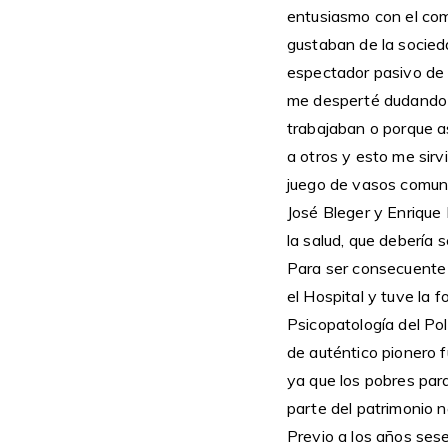
entusiasmo con el comp
gustaban de la socieda
espectador pasivo de l
me desperté dudando d
trabajaban o porque as
a otros y esto me sirv
juego de vasos comuni
José Bleger y Enrique
la salud, que debería 
Para ser consecuente 
el Hospital y tuve la 
Psicopatología del Pol
de auténtico pionero f
ya que los pobres par
parte del patrimonio n
Previo a los años sese