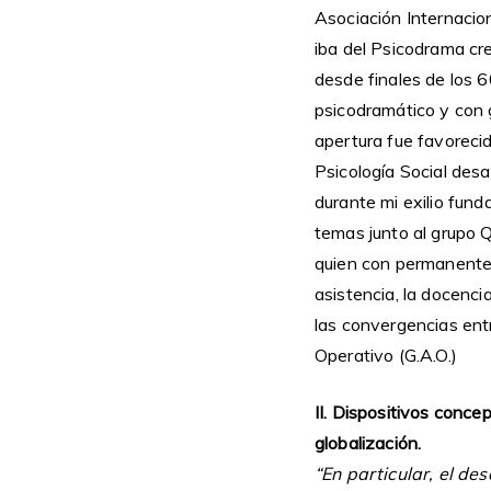
Asociación Internacio
iba del Psicodrama cr
desde finales de los 60
psicodramático y con 
apertura fue favorecida
Psicología Social desa
durante mi exilio fund
temas junto al grupo 
quien con permanente 
asistencia, la docenci
las convergencias entr
Operativo (G.A.O.)
II. Dispositivos conce
globalización.
“En particular, el des