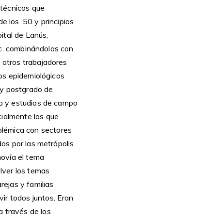
s técnicos que
e los ‘50 y principios
ital de Lanús,
etc. combinándolas con
y otros trabajadores
ios epidemiológicos
 y postgrado de
rio y estudios de campo
cialmente las que
olémica con sectores
dos por las metrópolis
movía el tema
lver los temas
ejas y familias
ir todos juntos. Eran
a través de los