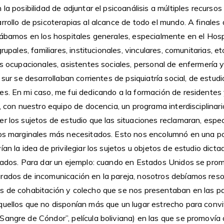
 la posibilidad de adjuntar el psicoanálisis a múltiples recurso
rrollo de psicoterapias al alcance de todo el mundo. A finales d
lábamos en los hospitales generales, especialmente en el Hosp
grupales, familiares, institucionales, vinculares, comunitarias, 
as ocupacionales, asistentes sociales, personal de enfermería 
 sur se desarrollaban corrientes de psiquiatría social, de estud
es. En mi caso, me fui dedicando a la formación de residentes
s, con nuestro equipo de docencia, un programa interdisciplina
r los sujetos de estudio que las situaciones reclamaran, espe
ios marginales más necesitados. Esto nos encolumnó en una p
an la idea de privilegiar los sujetos u objetos de estudio dicta
llados. Para dar un ejemplo: cuando en Estados Unidos se pro
rados de incomunicación en la pareja, nosotros debíamos reso
s de cohabitación y colecho que se nos presentaban en las par
uellos que no disponían más que un lugar estrecho para conviv
angre de Cóndor”, película boliviana) en las que se promovía 