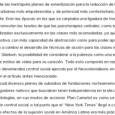
 las metrópolis planes de esterilización para la reducción de l
urbanas más empobrecidas y de potencial más contestatario, 
te. Eran las épocas en las que se canjeaba una ligadura de tr
romovían las teorías de que las psicoterapias verbales, como el
tilizadas exclusivamente en las clases más acomodadas, ya que
cativa, con más capacidad de abstracción como para poder ap
 a cambio el desarrollo de técnicas de acción para las clases
 Gladwin, la posibilidad de considerar a la pobreza como una
de estilos de vidas para su curación. Todo esto componía en ra
 denominaba control social ejercido por el Neocolonialismo en
n el artículo antes mencionado.
a cual diversos planes de subsidios de fundaciones norteamer
gadores nativos que buscaban tener independencia en la elec
dologías, en sus modos de accionar. Plan Camelot es como s
e control social, a tal punto que el “New York Times” llegó a
os efectos de la sujeción social en América Latina era más prá