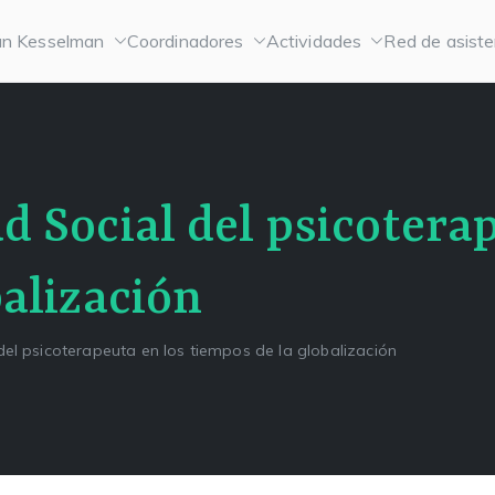
n Kesselman
Coordinadores
Actividades
Red de asiste
d Social del psicotera
balización
el psicoterapeuta en los tiempos de la globalización