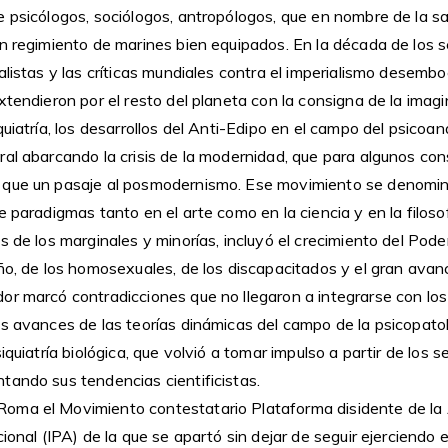
 psicólogos, sociólogos, antropólogos, que en nombre de la sa
un regimiento de marines bien equipados. En la década de los 
alistas y las críticas mundiales contra el imperialismo desembo
xtendieron por el resto del planeta con la consigna de la imagi
uiatría, los desarrollos del Anti-Edipo en el campo del psicoanál
al abarcando la crisis de la modernidad, que para algunos con
 que un pasaje al posmodernismo. Ese movimiento se denomin
e paradigmas tanto en el arte como en la ciencia y en la filoso
s de los marginales y minorías, incluyó el crecimiento del Pod
ño, de los homosexuales, de los discapacitados y el gran avan
or marcó contradicciones que no llegaron a integrarse con los
s avances de las teorías dinámicas del campo de la psicopatol
siquiatría biológica, que volvió a tomar impulso a partir de lo
tando sus tendencias cientificistas.
oma el Movimiento contestatario Plataforma disidente de la
ional (IPA) de la que se apartó sin dejar de seguir ejerciendo e