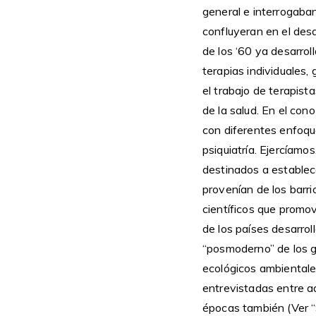
general e interrogaban
confluyeran en el desa
de los ‘60 ya desarrol
terapias individuales, 
el trabajo de terapist
de la salud. En el cono
con diferentes enfoqu
psiquiatría. Ejercíamo
destinados a establece
provenían de los barr
científicos que promoví
de los países desarro
“posmoderno” de los g
ecológicos ambientale
entrevistadas entre aq
épocas también (Ver “S