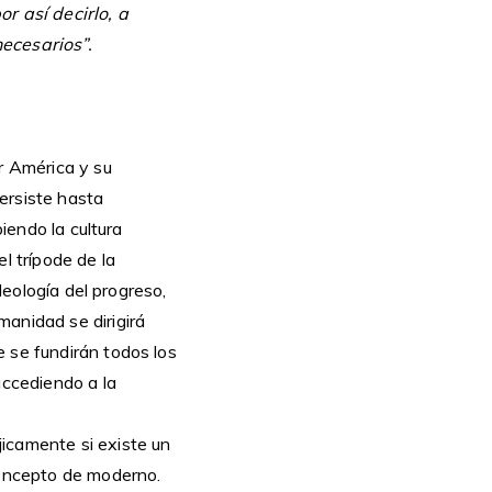
r así decirlo, a
necesarios”.
r América y su
persiste hasta
biendo la cultura
l trípode de la
deología del progreso,
manidad se dirigirá
 se fundirán todos los
accediendo a la
icamente si existe un
oncepto de moderno.