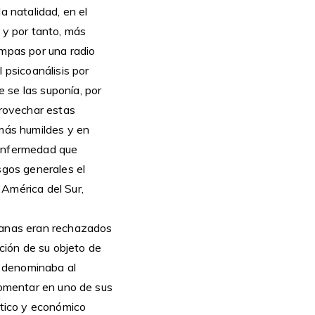
a natalidad, en el
y por tanto, más
ompas por una radio
 psicoanálisis por
 se las suponía, por
rovechar estas
 más humildes y en
 enfermedad que
sgos generales el
 América del Sur,
icanas eran rechazados
ción de su objeto de
e denominaba al
 comentar en uno de sus
ctico y económico