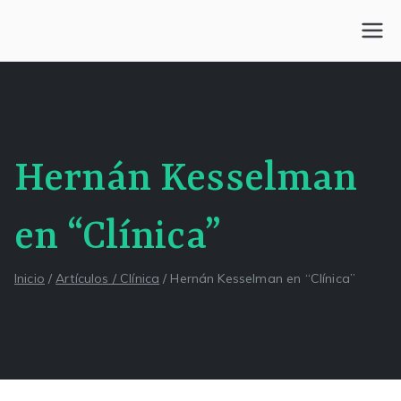
Saltar
al
Centro Kesselman
El goce estético en el arte de curar y trabajar
contenido
Hernán Kesselman
en “Clínica”
Inicio
Artículos / Clínica
Hernán Kesselman en “Clínica”