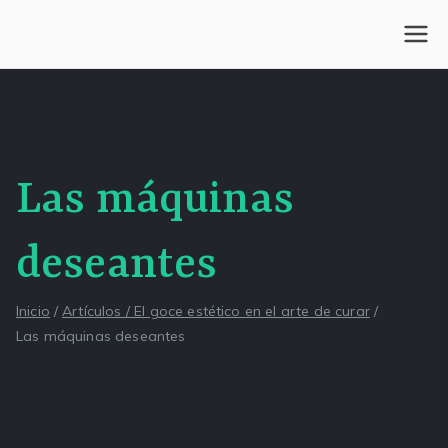
Saltar
al
Centro Kesselman
El goce estético en el arte de curar y trabajar
contenido
Las máquinas
deseantes
Inicio
Artículos / El goce estético en el arte de curar
Las máquinas deseantes