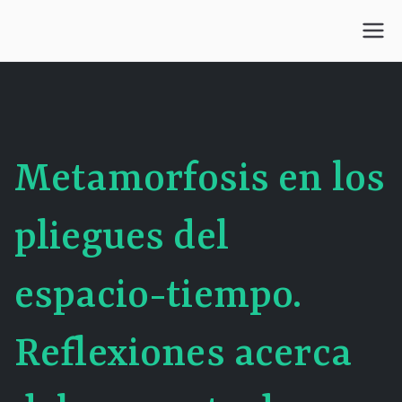
Saltar
al
Centro Kesselman
El goce estético en el arte de curar y trabajar
contenido
Metamorfosis en los
pliegues del
espacio-tiempo.
Reflexiones acerca