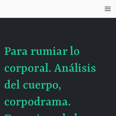
Saltar
al
Centro Kesselman
El goce estético en el arte de curar y trabajar
contenido
Para rumiar lo
corporal. Análisis
del cuerpo,
corpodrama.