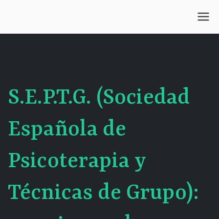
Saltar
al
Centro Kesselman
El goce estético en el arte de curar y trabajar
contenido
S.E.P.T.G. (Sociedad
Española de
Psicoterapia y
Técnicas de Grupo):