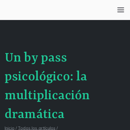
Saltar
al
Centro Kesselman
El goce estético en el arte de curar y trabajar
contenido
Un by pass
psicológico: la
multiplicación
dramática
Inicio
Todos los artículos