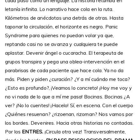
cada paso como un lenguaje. La historia retumba en
letanía infinita. Lo narrativo hace cola en la ruta.
Kilómetros de anécdotas una detrás de otras. Hasta
taponar la circulación, el horizonte es negro. Panic
Syndrome para quienes no puedan volar ya que,
reptando casi no se avanza y cualquiera te puede
aplastar. Devenir ángel o cucaracha. El terapeuta de
grupos transpira y pega una oblea-intervención en el
parabrisas de cada paciente que hace cola. Ya no da
más. Piden y piden ¿curación? ¿Y a mí cuándo me toca?
¿Esto es profundo?, ¡Veamos lo concreto! ¡Hoy me voy y
no vi nada de lo que a mí me pasa! Bocinas. Bocinas ¿A
ver? ¡No lo cuentes! ¡Hacelo! Sí, en escena. Con el cuerpo
¿Quiénes resuenan? ¿rizoenan, rizoman? Nos vamos por
los bordes. Devenires. Hacia otras historias no contadas.
Por los
ENTRES.
¡Circula otra vez! Transversalmente,