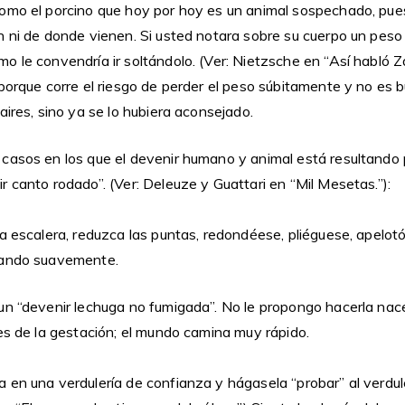
omo el porcino que hoy por hoy es un animal sospechado, pue
n ni de donde vienen. Si usted notara sobre su cuerpo un peso
 le convendría ir soltándolo. (Ver: Nietzsche en “Así habló Z
 porque corre el riesgo de perder el peso súbitamente y no es 
aires, sino ya se lo hubiera aconsejado.
casos en los que el devenir humano y animal está resultando p
 canto rodado”. (Ver: Deleuze y Guattari en “Mil Mesetas.”):
a escalera, reduzca las puntas, redondéese, pliéguese, apelot
dando suavemente.
un “devenir lechuga no fumigada”. No le propongo hacerla nac
es de la gestación; el mundo camina muy rápido.
en una verdulería de confianza y hágasela “probar” al verdule