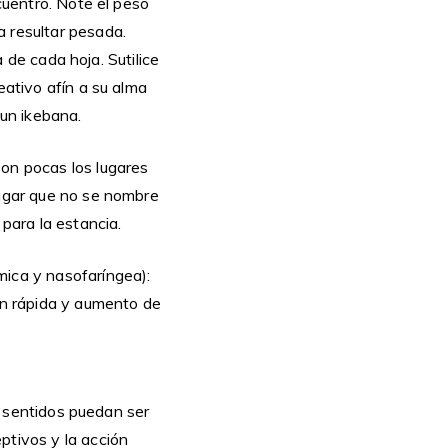
ncuentro. Note el peso
a resultar pesada.
a de cada hoja. Sutilice
eativo afín a su alma
 un ikebana.
Son pocas los lugares
lugar que no se nombre
 para la estancia.
mica y nasofaríngea):
ión rápida y aumento de
os sentidos puedan ser
ptivos y la acción