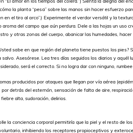
n “El amor en los tiempos del cólera.”) Sienta la alegría del e
 cómo la planta “pesa” sobre las manos sin hacer esfuerzo par
en en el tiro al arco”.) Experimente el verdor versátil y la textur
sco aroma del campo que aún perdura. Dele a las hojas un uso cr
 rostro y otras zonas del cuerpo, abanicar las humedades, hacer
Usted sabe en que región del planeta tiene puestos los pies? 
salvo. Asesórese. Lea tres días seguidos los diarios y aquél 
siderado, será el correcto. Si no logra dar con ninguno, rumbee
tomas producidos por ataques que llegan por vía aérea (epidér
por detrás del esternón, sensación de falta de aire, respirac
fiebre alta, sudoración, delirios.
le la conciencia corporal permitiría que la piel y el resto de l
luntario, inhibiendo los receptores propioceptivos y exteroce