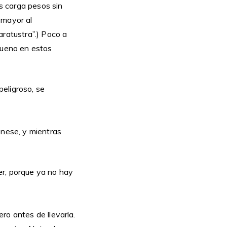
s carga pesos sin
 mayor al
aratustra”.) Poco a
bueno en estos
eligroso, se
ónese, y mientras
er, porque ya no hay
ro antes de llevarla.