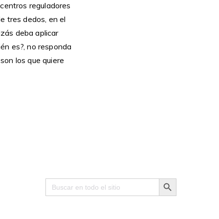
 centros reguladores
e tres dedos, en el
izás deba aplicar
ién es?, no responda
son los que quiere
Search Button
Search
for: