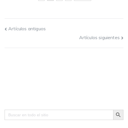
Navegación
Artículos antiguos
Artículos siguientes
de
entradas
Search Button
Search
for: