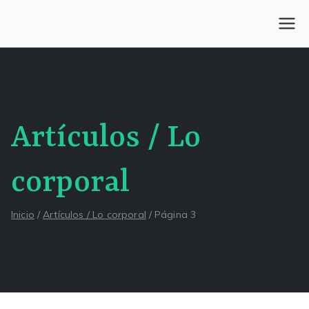
Saltar
al
Centro Kesselman
El goce estético en el arte de curar y trabajar
contenido
Artículos / Lo
corporal
Inicio
Artículos / Lo corporal
Página 3