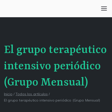
Saltar
al
Centro Kesselman
El goce estético en el arte de curar y trabajar
contenido
El grupo terapéutico
intensivo periódico
(Grupo Mensual)
Inicio
Todos los artículos
El grupo terapéutico intensivo periódico (Grupo Mensual)