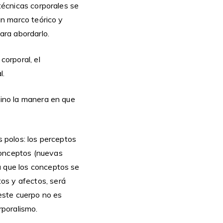
 técnicas corporales se
un marco teórico y
ara abordarlo.
corporal, el
l.
sino la manera en que
s polos: los perceptos
conceptos (nuevas
a que los conceptos se
os y afectos, será
 este cuerpo no es
rporalismo.