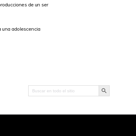
 producciones de un ser
a una adolescencia
Search Button
Search
for: