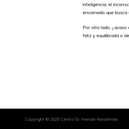
inteligencia, el incon
encarnado que busca s
Por otro lado, ¿acaso
feliz y equilibrada o
Copyright © 2020
Centro Dr. Hernán Kesselman
.