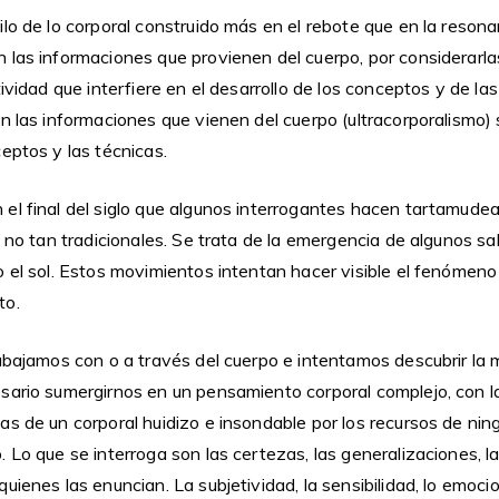
lo de lo corporal construido más en el rebote que en la reson
las informaciones que provienen del cuerpo, por considerarlas
ividad que interfiere en el desarrollo de los conceptos y de las
n las informaciones que vienen del cuerpo (ultracorporalismo) si
eptos y las técnicas.
l final del siglo que algunos interrogantes hacen tartamudear 
s no tan tradicionales. Se trata de la emergencia de algunos s
 el sol. Estos movimientos intentan hacer visible el fenómeno 
to.
abajamos con o a través del cuerpo e intentamos descubrir la 
sario sumergirnos en un pensamiento corporal complejo, con l
s de un corporal huidizo e insondable por los recursos de ning
 Lo que se interroga son las certezas, las generalizaciones, las
uienes las enuncian. La subjetividad, la sensibilidad, lo emocio