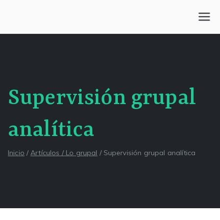
Saltar
al
Centro Kesselman
El goce estético en el arte de curar y trabajar
contenido
Supervisión grupal
analítica
Inicio
Artículos / Lo grupal
Supervisión grupal analítica