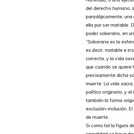
del derecho humano, si
paradójicamente, una d
ella por ser matable. 
poder soberano, en un
“Soberana es la esfera
es decir, matable e in
correcta, y la vida sa
que cuando se quiere h
precisamente dicha sac
muerte. La vida sacra,
político originario, y 
también la forma origin
exclusión-inclusión. E
de muerte.
Si como tal la figura 
sacralidad se haya de