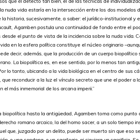
esos que él detectó tan bien, el de las técnicas de individualiz
la nuda vida estaría en la intersección entre los dos modelos 
e la historia, sucesivamente, a saber: el jurídico-institucional y 
oucault, Agamben postula una continuidad de fondo entre el po
 desde el punto de vista de la incidencia sobre la nuda vida. Co
 vida en la esfera política constituye el núcleo originario –aun
de decir, además, que la producción de un cuerpo biopolítico 
erano. La biopolítica es, en ese sentido, por lo menos tan antig
r lo tanto, ubicando a la vida biológica en el centro de sus cá
ue reconducir a la luz el vínculo secreto que une el poder a l
n el más inmemorial de los arcana imperii.”
a biopolítica hasta la antigüedad, Agamben toma como punto d
derecho romano arcaico, la del homo sacer, a un solo tiempo in
el que, juzgado por un delito, puede ser muerto sin que eso s
ión, o una condena, o un sacrilegio, ni siquiera un sacrificio. Se