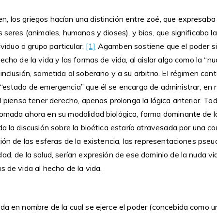
, los griegos hacían una distinción entre zoé, que expresaba
s seres (animales, humanos y dioses), y bios, que significaba 
dividuo o grupo particular.
[1]
Agamben sostiene que el poder s
echo de la vida y las formas de vida, al aislar algo como la “nu
inclusión, sometida al soberano y a su arbitrio. El régimen co
 “estado de emergencia” que él se encarga de administrar, en
al piensa tener derecho, apenas prolonga la lógica anterior. To
tomada ahora en su modalidad biológica, forma dominante de l
da la discusión sobre la bioética estaría atravesada por una c
ción de las esferas de la existencia, las representaciones pseu
ad, de la salud, serían expresión de ese dominio de la nuda vi
s de vida al hecho de la vida.
ida en nombre de la cual se ejerce el poder (concebida como u