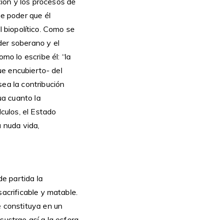
ación y los procesos de
de poder que él
el biopolítico. Como se
der soberano y el
mo lo escribe él: “la
que encubierto- del
sea la contribución
ua cuanto la
lculos, el Estado
a nuda vida,
e partida la
sacrificable y matable.
e constituya en un
 sustrae así a la esfera