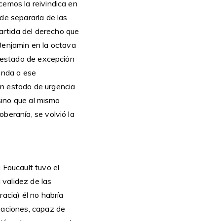
cemos la reivindica en
de separarla de las
artida del derecho que
enjamin en la octava
l estado de excepción
ponda a ese
un estado de urgencia
 sino que al mismo
beranía, se volvió la
 Foucault tuvo el
 validez de las
acia) él no habría
igaciones, capaz de