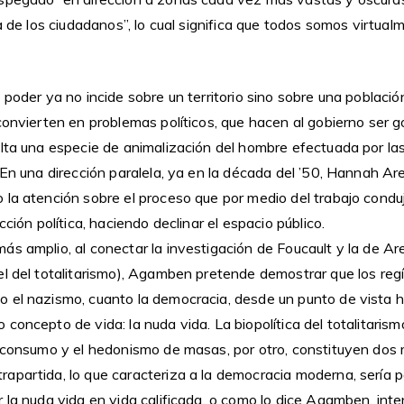
ca de los ciudadanos”, lo cual significa que todos somos virtual
poder ya no incide sobre un territorio sino sobre una población,
convierten en problemas políticos, que hacen al gobierno ser g
lta una especie de animalización del hombre efectuada por las
En una dirección paralela, ya en la década del ’50, Hannah Ar
la atención sobre el proceso que por medio del trabajo conduj
cción política, haciendo declinar el espacio público.
ás amplio, al conectar la investigación de Foucault y la de Ar
el del totalitarismo), Agamben pretende demostrar que los reg
el nazismo, cuanto la democracia, desde un punto de vista his
concepto de vida: la nuda vida. La biopolítica del totalitaris
e consumo y el hedonismo de masas, por otro, constituyen dos
apartida, lo que caracteriza a la democracia moderna, sería p
 la nuda vida en vida calificada, o como lo dice Agamben, inte