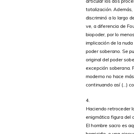
articular los dos proc
totalización. Además, 
discriminó a lo largo d
ve, a diferencia de F
biopoder, por lo menos
implicación de la nuda
poder soberano. Se pue
original del poder sob
excepción soberana. Po
moderno no hace más, q
continuando así (…) co
4.
Haciendo retroceder l
enigmática figura del 
El hombre sacro es aqu
homicidio, o una ejecuc