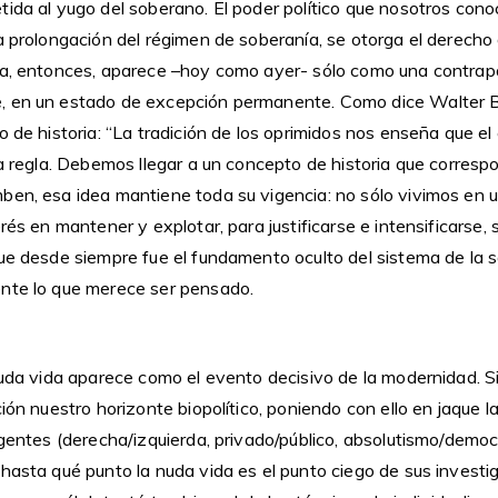
ida al yugo del soberano. El poder político que nosotros cono
a prolongación del régimen de soberanía, se otorga el derecho 
da, entonces, aparece –hoy como ayer- sólo como una contrap
, en un estado de excepción permanente. Como dice Walter B
o de historia: “La tradición de los oprimidos nos enseña que e
la regla. Debemos llegar a un concepto de historia que corres
en, esa idea mantiene toda su vigencia: no sólo vivimos en 
erés en mantener y explotar, para justificarse e intensificarse,
ue desde siempre fue el fundamento oculto del sistema de la so
nte lo que merece ser pensado.
nuda vida aparece como el evento decisivo de la modernidad. Si
ión nuestro horizonte biopolítico, poniendo con ello en jaque la
igentes (derecha/izquierda, privado/público, absolutismo/democr
 hasta qué punto la nuda vida es el punto ciego de sus invest