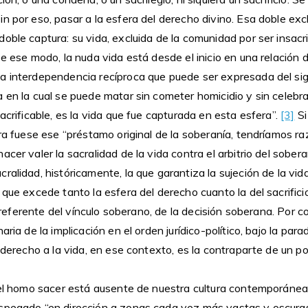
n por eso, pasar a la esfera del derecho divino. Esa doble excl
oble captura: su vida, excluida de la comunidad por ser insacrif
De ese modo, la nuda vida está desde el inicio en una relación 
a interdependencia recíproca que puede ser expresada del si
 en la cual se puede matar sin cometer homicidio y sin celebrar 
sacrificable, es la vida que fue capturada en esta esfera”.
[3]
Si
cra fuese ese “préstamo original de la soberanía, tendríamos 
acer valer la sacralidad de la vida contra el arbitrio del sober
ralidad, históricamente, la que garantiza la sujeción de la vid
 que excede tanto la esfera del derecho cuanto la del sacrifici
el referente del vínculo soberano, de la decisión soberana. Por c
aria de la implicación en el orden jurídico-político, bajo la para
l derecho a la vida, en ese contexto, es la contraparte de un 
del homo sacer está ausente de nuestra cultura contemporánea 
spegado “en dirección a zonas cada vez más vastas y oscuras,