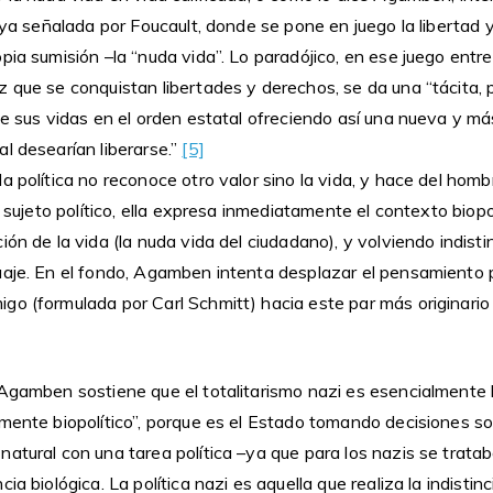
 ya señalada por Foucault, donde se pone en juego la libertad y 
pia sumisión –la “nuda vida”. Lo paradójico, en ese juego entre 
z que se conquistan libertades y derechos, se da una “tácita,
de sus vidas en el orden estatal ofreciendo así una nueva y más
l desearían liberarse.”
[5]
a política no reconoce otro valor sino la vida, y hace del homb
n sujeto político, ella expresa inmediatamente el contexto biopo
ión de la vida (la nuda vida del ciudadano), y volviendo indist
uaje. En el fondo, Agamben intenta desplazar el pensamiento po
o (formulada por Carl Schmitt) hacia este par más originario 
Agamben sostiene que el totalitarismo nazi es esencialmente bi
mente biopolítico”, porque es el Estado tomando decisiones sob
atural con una tarea política –ya que para los nazis se trata
ia biológica. La política nazi es aquella que realiza la indistinc