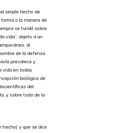
 el simple hecho de
la forma o la manera de
iempre se fundó sobre
da vida”, objeto a un
ntemporáneo, al
 nombre de la defensa
davía prevalece y
a vida en todas
oncepción biológica de
docientíficas del
da, y sobre todo de la
n hecho) y que se dice