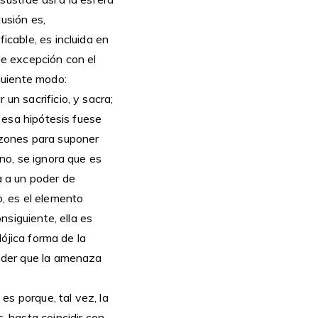
usión es,
icable, es incluida en
de excepción con el
guiente modo:
un sacrificio, y sacra;
 esa hipótesis fuese
razones para suponer
ano, se ignora que es
a a un poder de
o, es el elemento
onsiguiente, ella es
dójica forma de la
poder que la amenaza
es porque, tal vez, la
 hasta coincidir con