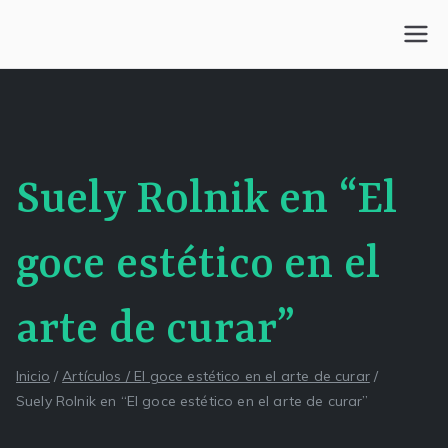
Saltar
al
Centro Kesselman
El goce estético en el arte de curar y trabajar
contenido
Suely Rolnik en “El
goce estético en el
arte de curar”
Inicio
Artículos / El goce estético en el arte de curar
Suely Rolnik en “El goce estético en el arte de curar”