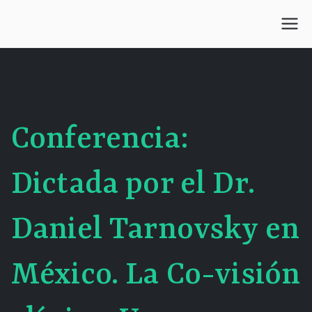
Saltar
al
Centro Kesselman
El goce estético en el arte de curar y trabajar
contenido
Conferencia:
Dictada por el Dr.
Daniel Tarnovsky en
México. La Co-visión